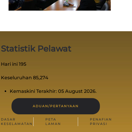
Statistik Pelawat
Hari ini
195
Keseluruhan
85,274
Kemaskini Terakhir: 05 August 2026.
ADUAN/PERTANYAAN
DASAR
PETA
PENAFIAN
KESELAMATAN
LAMAN
PRIVASI