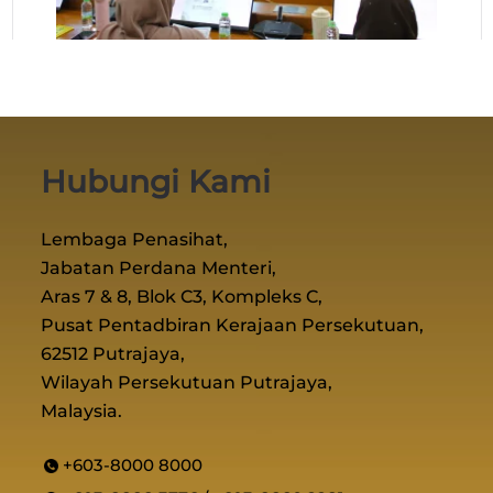
Hubungi Kami
Lembaga Penasihat,
Jabatan Perdana Menteri,
Aras 7 & 8, Blok C3, Kompleks C,
Pusat Pentadbiran Kerajaan Persekutuan,
62512 Putrajaya,
Wilayah Persekutuan Putrajaya,
Malaysia.
+603-8000 8000