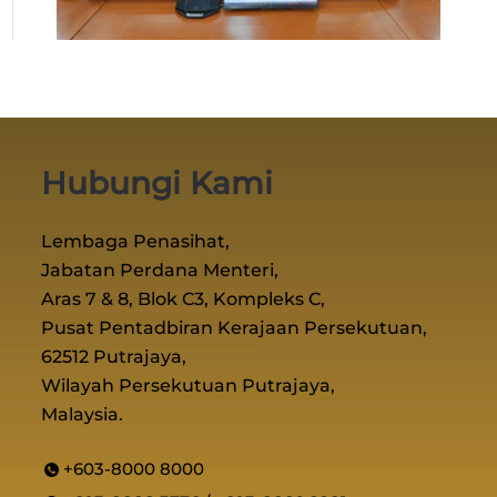
Hubungi Kami
Lembaga Penasihat,
Jabatan Perdana Menteri,
Aras 7 & 8, Blok C3, Kompleks C,
Pusat Pentadbiran Kerajaan Persekutuan,
62512 Putrajaya,
Wilayah Persekutuan Putrajaya,
Malaysia.
+603-8000 8000