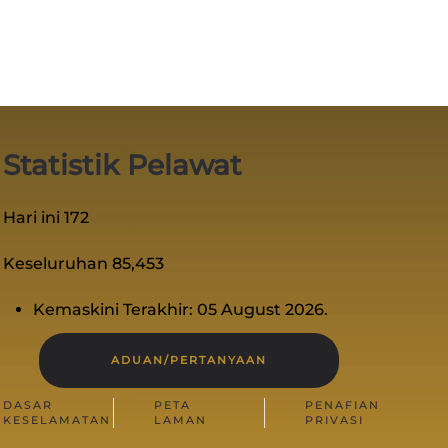
Statistik Pelawat
Hari ini
172
Keseluruhan
85,453
Kemaskini Terakhir: 05 August 2026.
ADUAN/PERTANYAAN
DASAR
PETA
PENAFIAN
KESELAMATAN
LAMAN
PRIVASI