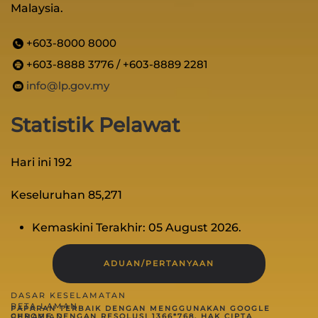
Malaysia.
+603-8000 8000
+603-8888 3776 / +603-8889 2281
info@lp.gov.my
Statistik Pelawat
Hari ini
192
Keseluruhan
85,271
Kemaskini Terakhir: 05 August 2026.
ADUAN/PERTANYAAN
DASAR KESELAMATAN
PETA LAMAN
PAPARAN TERBAIK DENGAN MENGGUNAKAN GOOGLE
PENAFIAN
CHROME DENGAN RESOLUSI 1366*768.
HAK CIPTA